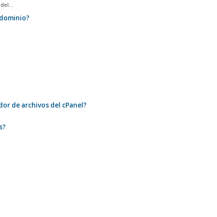
el...
idominio?
?
dor de archivos del cPanel?
s?